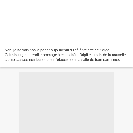
Non, je ne vais pas te parler aujourd'hui du célèbre titre de Serge
Gainsbourg qui rendit hommage à cette chère Brigitte... mais de la nouvelle
crème classée number one sur l'étagère de ma salle de bain parmi mes
soins préférés: la BB cream. Bon, si comme...