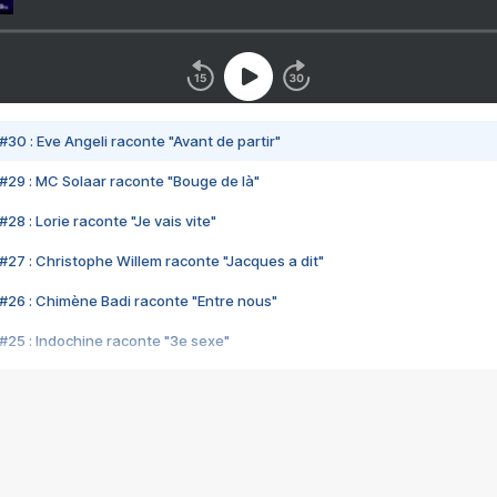
#30 : Eve Angeli raconte "Avant de partir"
#29 : MC Solaar raconte "Bouge de là"
28 : Lorie raconte "Je vais vite"
#27 : Christophe Willem raconte "Jacques a dit"
#26 : Chimène Badi raconte "Entre nous"
#25 : Indochine raconte "3e sexe"
#24 : Zaho raconte "C'est chelou"
#23 : Patrick Bruel raconte "Au café des délices"
#22 : Kyo raconte "Le chemin"