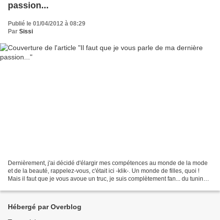
passion...
Publié le 01/04/2012 à 08:29
Par
Sissi
Dernièrement, j'ai décidé d'élargir mes compétences au monde de la mode
et de la beauté, rappelez-vous, c'était ici -klik-. Un monde de filles, quoi !
Mais il faut que je vous avoue un truc, je suis complètement fan... du tuning
automobile, et j'ai choisi...
Hébergé par Overblog