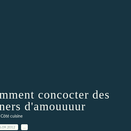
omment concocter des
uners d'amouuuur
Côté cuisine
6.09.2012
…