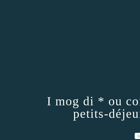
I mog di * ou c
petits-déje
1