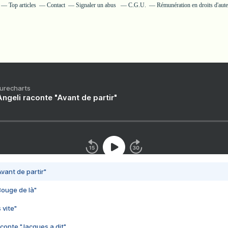
Top articles
Contact
Signaler un abus
C.G.U.
Rémunération en droits d'aut
Purecharts
ngeli raconte "Avant de partir"
vant de partir"
Bouge de là"
 vite"
conte "Jacques a dit"