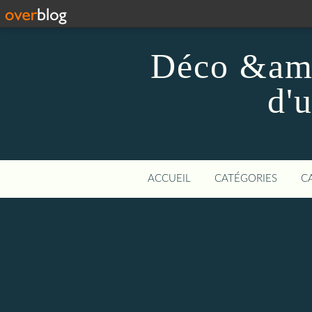
Déco &amp;
d'
ACCUEIL
CATÉGORIES
C