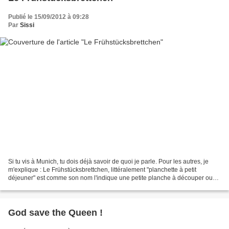
Publié le 15/09/2012 à 09:28
Par
Sissi
Si tu vis à Munich, tu dois déjà savoir de quoi je parle. Pour les autres, je
m'explique : Le Frühstücksbrettchen, littéralement "planchette à petit
déjeuner" est comme son nom l'indique une petite planche à découper ou
plutôt à tartiner, en bois pour...
God save the Queen !