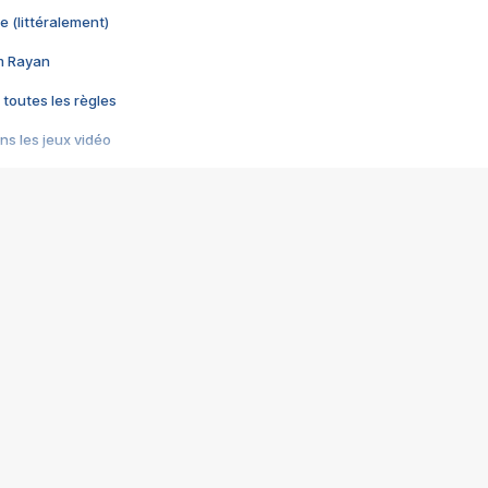
e (littéralement)
im Rayan
 toutes les règles
s les jeux vidéo
us choquant de Rockstar ? - Le scandale BULLY
e plus moche de Steam
du RÊVE tourne au CAUCHEMAR
pendant 8 heures
it… à tort
umiliés par un jeu vidéo
ire - Final Fantasy 8
ti un empire - Age of Empires