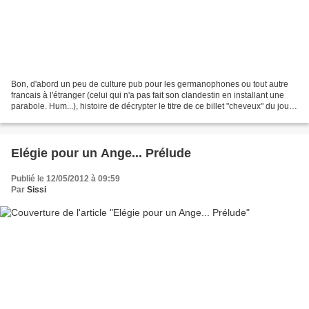
Bon, d'abord un peu de culture pub pour les germanophones ou tout autre
francais à l'étranger (celui qui n'a pas fait son clandestin en installant une
parabole. Hum...), histoire de décrypter le titre de ce billet "cheveux" du jour :
Il faut savoir que...
Elégie pour un Ange... Prélude
Publié le 12/05/2012 à 09:59
Par
Sissi