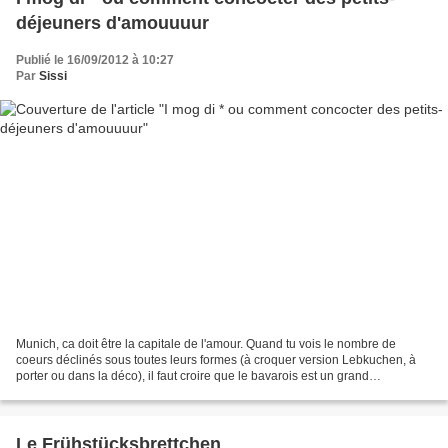
déjeuners d'amouuuur
Publié le 16/09/2012 à 10:27
Par
Sissi
Munich, ca doit être la capitale de l'amour. Quand tu vois le nombre de
coeurs déclinés sous toutes leurs formes (à croquer version Lebkuchen, à
porter ou dans la déco), il faut croire que le bavarois est un grand
romantique. Hummm... si tu veux mon avis,...
Le Frühstücksbrettchen