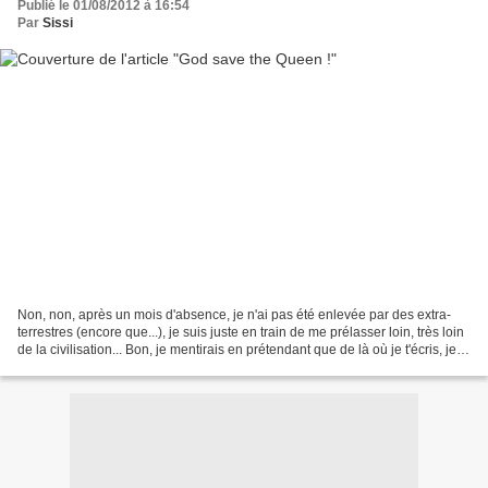
Publié le 01/08/2012 à 16:54
Par
Sissi
Non, non, après un mois d'absence, je n'ai pas été enlevée par des extra-
terrestres (encore que...), je suis juste en train de me prélasser loin, très loin
de la civilisation... Bon, je mentirais en prétendant que de là où je t'écris, je
n'ai pas internet,...