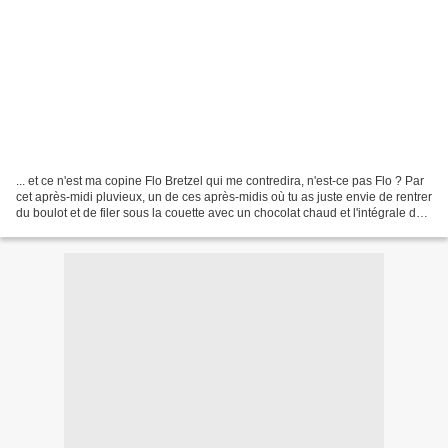
... et ce n'est ma copine Flo Bretzel qui me contredira, n'est-ce pas Flo ? Par
cet après-midi pluvieux, un de ces après-midis où tu as juste envie de rentrer
du boulot et de filer sous la couette avec un chocolat chaud et l'intégrale de
la saison 7 de...