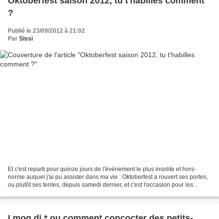
Oktoberfest saison 2012, tu t'habilles comment
?
Publié le 23/09/2012 à 21:02
Par
Sissi
Et c'est reparti pour quinze jours de l'évènement le plus insolite et hors-
norme auquel j'ai pu assister dans ma vie : Oktoberfest a rouvert ses portes,
ou plutôt ses tentes, depuis samedi dernier, et c'est l'occasion pour les
munichois et les munichoises...
I mog di * ou comment concocter des petits-