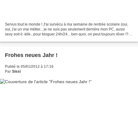
Servus tout le monde ! J'ai survécu à ma semaine de rentrée scolaire (oui,
oui, j'ai un vrai métier... je ne suis pas seulement derrière mon PC, aussi
sexy soit-il -klik-, pour bloguer 24h/24... ben quoi, on peut toujours rêver !?)
et surtout à une pyjama-party...
Frohes neues Jahr !
Publié le 05/01/2012 à 17:16
Par
Sissi