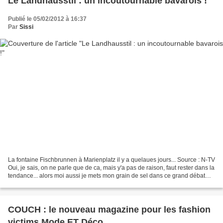
Le Landhausstil : un incoutournable bavarois !
Publié le 05/02/2012 à 16:37
Par
Sissi
La fontaine Fischbrunnen à Marienplatz il y a quelaues jours... Source : N-TV
Oui, je sais, on ne parle que de ca, mais y'a pas de raison, faut rester dans la
tendance... alors moi aussi je mets mon grain de sel dans ce grand débat
météo : il fait froid...
COUCH : le nouveau magazine pour les fashion
victims Mode ET Déco