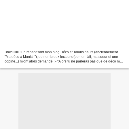
Braziiiiiiil ! En rebaptisant mon blog Déco et Talons hauts (anciennement
"Ma déco à Munich"), de nombreux lecteurs (bon en fait, ma soeur et une
copine...) m'ont alors demandé : - "Alors tu ne parleras pas que de déco mais
aussi de mode, c'est ça ? -...