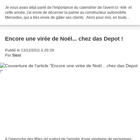
Je vous avais déjà parlé de l'importance du calendrier de l'avent ici -klik- et
cette année, j'ai envie de décerner la palme au constructeur automobile
Mercedes, qui a très envie de gâter ses clients : Alors pour moi, en toute
simplicité, ce sera une...
Encore une virée de Noël... chez das Depot !
Publié le 13/12/2011 à 20:39
Par
Sissi
A l'approche des fêtes (et surtout de l'arrivée d'une vingtaine de personnes