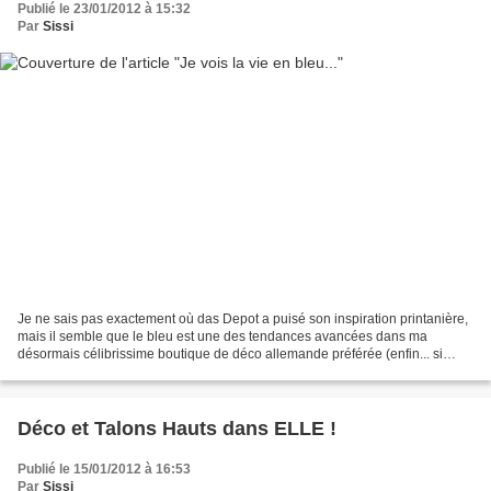
Publié le 23/01/2012 à 15:32
Par
Sissi
Je ne sais pas exactement où das Depot a puisé son inspiration printanière,
mais il semble que le bleu est une des tendances avancées dans ma
désormais célibrissime boutique de déco allemande préférée (enfin... si
vous suivez ! On en parle ici -klik-)....
Déco et Talons Hauts dans ELLE !
Publié le 15/01/2012 à 16:53
Par
Sissi