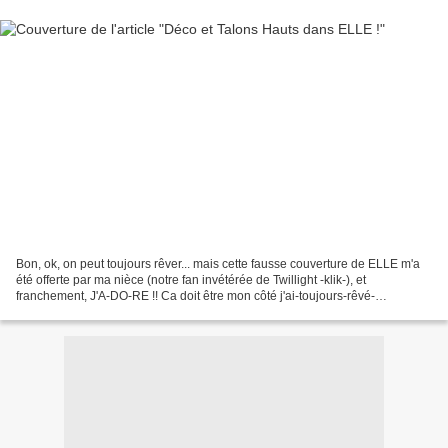
Bon, ok, on peut toujours rêver... mais cette fausse couverture de ELLE m'a
été offerte par ma nièce (notre fan invétérée de Twillight -klik-), et
franchement, J'A-DO-RE !! Ca doit être mon côté j'ai-toujours-rêvé-
secrètement-d'être-une-it-girl... Quoiqu'il...